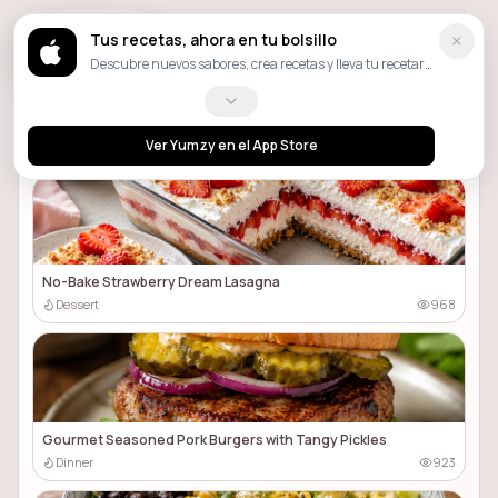
Yumzy
×
Tus recetas, ahora en tu bolsillo
Descubre nuevos sabores, crea recetas y lleva tu recetario
personal contigo dondequiera que cocines.
EXPLORA AHORA
Popular
Ver Yumzy en el App Store
No-Bake Strawberry Dream Lasagna
Dessert
968
Gourmet Seasoned Pork Burgers with Tangy Pickles
Dinner
923