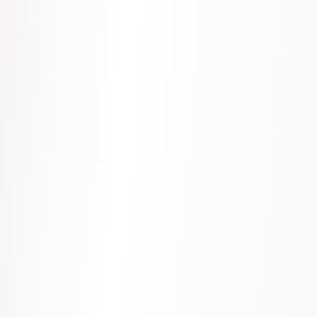
Pasos
Boil pasta until al dente...
1
Sauté garlic in butter...
2
Add cream and simmer...
3
Buscar recetas...