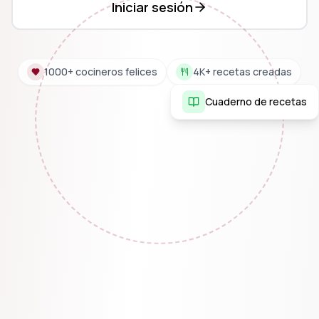
Iniciar sesión
1000+ cocineros felices
4K+ recetas creadas
Cuaderno de recetas
Mi cuaderno de recetas
21 recetas guardadas
Pasta cremosa con ajo
🍝
Cocina italiana • Comfort food
20 min
4 porciones
Fácil
Ingredientes
Pasta
Garlic
Cream
Parmesan
Butter
Herbs